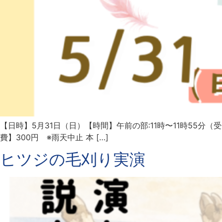
【日時】5月31日（日）【時間】午前の部:11時〜11時55分
費】300円 ※雨天中止 本 […]
ヒツジの毛刈り実演