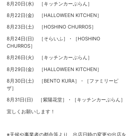
8
月20日(水) ［キッチンカーぶらん
］
8
月22日(金) ［
HALLOWEEN KITCHEN
］
8
月23日(土) ［
HOSHINO CHURROS
］
8
月24日(日) ［そらいふ
］・［
HOSHINO
CHURROS］
8月26日(火) ［キッチンカーぶらん
］
8
月29日(金) ［
HALLOWEEN KITCHEN
］
8
月30日(土) ［
BENTO KURA
］・［
ファミリーピ
ザ
］
8
月31日(日) ［紫陽花堂
］・［キッチンカーぶらん］
宜しくお願いします！
※
天候や事業者の都合等より、出店日時の変更や出店を