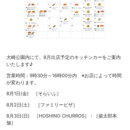
大崎公園内にて、8
月出店予定のキッチンカーをご案内
いたします♪
営業時間：9時30分～16時00分内 ※お店によって時間
が変わります。
8
月1
日(金) ［そらいふ
］
8
月2日(土) ［ファミリーピザ
］
8月3日(日)
［
HOSHINO CHURROS
］・［揚太郎本
舗］