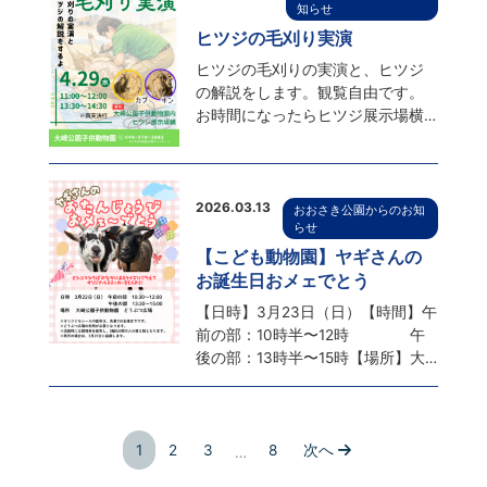
中止本物の鳥の羽を使ったオリジ
知らせ
ナルペンを作ります。定員あり、
ヒツジの毛刈り実演
先着順にて受付です。受付時間...
ヒツジの毛刈りの実演と、ヒツジ
の解説をします。観覧自由です。
お時間になったらヒツジ展示場横
にお集まりください。
2026.03.13
おおさき公園からのお知
らせ
【こども動物園】ヤギさんの
お誕生日おメェでとう
【日時】3月23日（日）【時間】午
前の部：10時半〜12時 午
後の部：13時半〜15時【場所】大
崎公園こども動物園内 動物ひろ
ば ※雨天の場合は3/29に延期しま
す。どうぶつひろばの中にあるク
イズに答えてオリジナルステッカ
1
2
3
8
次へ
…
ーをもらおう。シールの配布は先