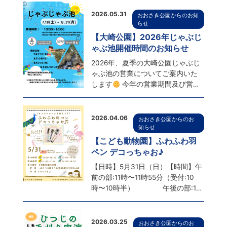
ても平気なお洋服とお着替えを持
ってきてくださいね。
2026.05.31
おおさき公園からのお知
らせ
【大崎公園】2026年じゃぶじ
ゃぶ池開催時間のお知らせ
2026年、夏季の大崎公園じゃぶじ
ゃぶ池の営業についてご案内いた
します
今年の営業期間及び営業
時間は以下の通りです！ **営業期
間** 2026年7月18日(土) ～ 8月31
日(月) **営業時間** ...
2026.04.06
おおさき公園からのお
知らせ
【こども動物園】ふわふわ羽
ペン デコっちゃお♪
【日時】5月31日（日）【時間】午
前の部:11時〜11時55分（受付:10
時〜10時半） 午後の部:14
時〜14時55分（受付:13時〜13時
半）【場所】大崎公園こども動物
園内会場【参加費】300円 ※雨天
2026.03.25
おおさき公園からのお